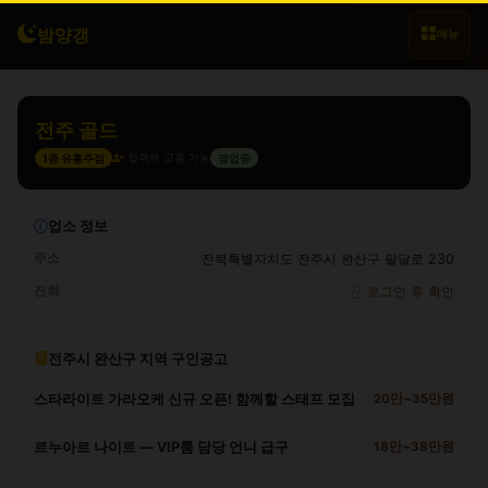
밤양갱
메뉴
전주 골드
접객부 고용 가능
1종 유흥주점
영업중
업소 정보
주소
전북특별자치도 전주시 완산구 팔달로 230
전화
로그인 후 확인
전주시 완산구 지역 구인공고
스타라이트 가라오케 신규 오픈! 함께할 스태프 모집
20만~35만원
르누아르 나이트 — VIP룸 담당 언니 급구
18만~38만원