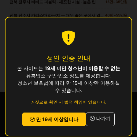
전북 전주시 비비드 퍼블릭 · 깨끗한 시설 · 높은 팁
15만~35만원
전북 전주시 카리스마 라운지 — 대우 좋은 곳에서 일하세요
40만~55만원
전북 전주시 최고 시설 드림 클럽 접객원 모집
25만~30만원
인허가 정보 기준이며 실제 영업 상태와 다를 수 있습니다. 정보 제공 목적으로
만 사용됩니다.
성인 인증 안내
본 사이트는
19세 미만 청소년이 이용할 수 없는
목록
유흥업소 구인·업소 정보를 제공합니다.
청소년 보호법에 따라 만 19세 이상만 이용하실
수 있습니다.
거짓으로 확인 시 법적 책임이 있습니다.
경찰
금감원
청소년
여성
밤양갱
112
1332
1388
1366
피해 신고
19+
나가기
만 19세 이상입니다
구인·구직
구인공고
전국 업소