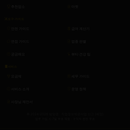
추천업소
마켓
도구·가이드
안전 가이드
급여 계산기
면접 가이드
업종 판별
궁금해요
뷰티·건강 팁
서비스
요금제
세무 가이드
서비스 소개
운영 정책
사장님 제안서
© 2024–2026 밤양갱 · 직업정보제공사업 신고 (예정)
업주 가입 시 7일 무료 체험 · 구직자 완전 무료