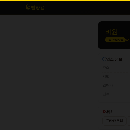
밤양갱
비원
1종 유흥주점
업소 정보
주소
지번
인허가
면적
위치
카카오맵