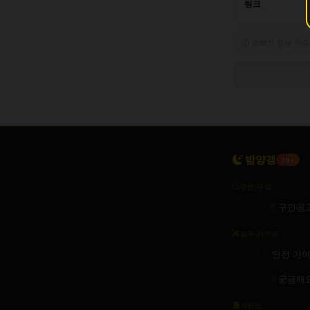
링크
인허가 정보 기준
밤양갱
19+
구인·구직
구인공
도구·가이드
안전 가
궁금해
서비스