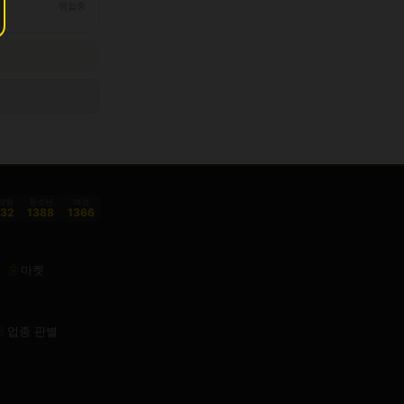
영업중
감원
청소년
여성
332
1388
1366
마켓
업종 판별