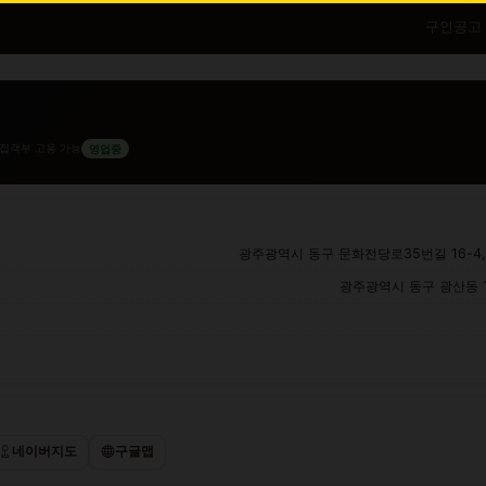
구인공고
접객부 고용 가능
영업중
광주광역시 동구 문화전당로35번길 16-4,
광주광역시 동구 광산동 10
네이버지도
구글맵