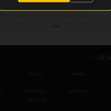
이며 실제 영업 상태와 다를 수 있습니다. 정보 제공 목적으로만 사용됩니다.
목록
경찰
금
피해 신고
112
1
고
전국 업소
추천업소
이드
급여 계산기
면접 가이드
요
뷰티·건강 팁