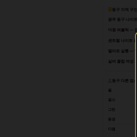
동구 지역 구
광주 동구 나이트
더원 퍼블릭 — 
센트럴 나이트 
엘리트 살롱 — V
실버 클럽 여성 
동구 다른 업
필
걸스
그린
동경
디엠