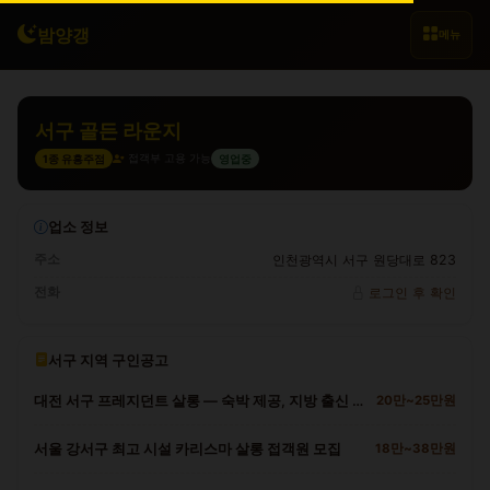
밤양갱
메뉴
서구 골든 라운지
접객부 고용 가능
1종 유흥주점
영업중
업소 정보
주소
인천광역시 서구 원당대로 823
전화
로그인 후 확인
서구 지역 구인공고
대전 서구 프레지던트 살롱 — 숙박 제공, 지방 출신 환영
20만~25만원
서울 강서구 최고 시설 카리스마 살롱 접객원 모집
18만~38만원