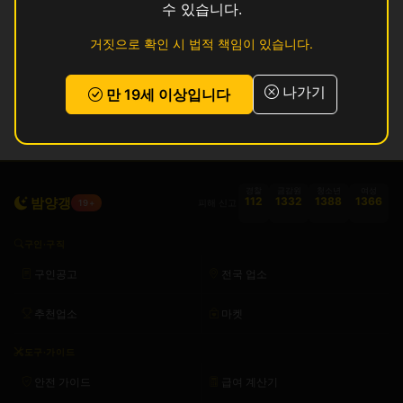
수 있습니다.
인허가 정보 기준이며 실제 영업 상태와 다를 수 있습니다. 정보 제공 목적으로
거짓으로 확인 시 법적 책임이 있습니다.
만 사용됩니다.
목록
나가기
만 19세 이상입니다
경찰
금감원
청소년
여성
밤양갱
112
1332
1388
1366
피해 신고
19+
구인·구직
구인공고
전국 업소
추천업소
마켓
도구·가이드
안전 가이드
급여 계산기