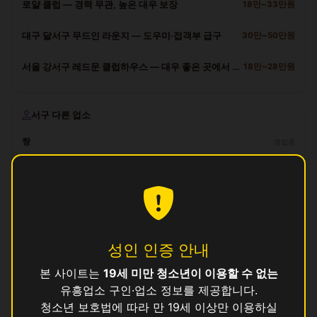
로얄 클럽 — 경력 무관, 높은 대우 보장
18만~33만원
대구 달서구 무드인 라운지 — 도우미·접객부 급구
30만~50만원
서울 강서구 레드문 클럽하우스 — 대우 좋은 곳에서 일하세요
18만~28만원
서구 다른 업소
짱
영업중
골드
영업중
망고
영업중
샘물
영업중
성인 인증 안내
수연
영업중
본 사이트는
19세 미만 청소년이 이용할 수 없는
유흥업소 구인·업소 정보를 제공합니다.
오즈
영업중
청소년 보호법에 따라 만 19세 이상만 이용하실