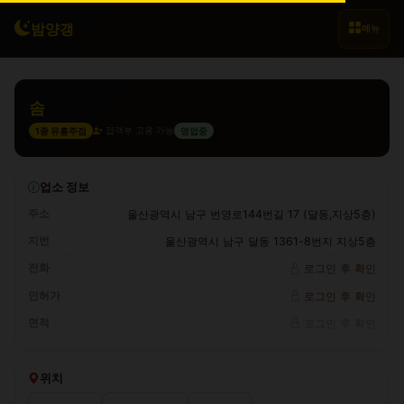
밤양갱
메뉴
솜
접객부 고용 가능
1종 유흥주점
영업중
업소 정보
주소
울산광역시 남구 번영로144번길 17 (달동,지상5층)
지번
울산광역시 남구 달동 1361-8번지 지상5층
전화
로그인 후 확인
인허가
로그인 후 확인
면적
로그인 후 확인
위치