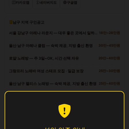
카카오맵
네이버지도
구글맵
남구 지역 구인공고
서울 강남구 아레나 라운지 — 대우 좋은 곳에서 일하세요
18만~28만원
울산 남구 아레나 클럽 — 숙박 제공, 지방 출신 환영
30만~45만원
로얄 노래방 — 주 3일~OK, 시간 선택 자유
20만~40만원
그랑프리 노래바 여성 스태프 모집 · 일급 보장
25만~30만원
울산 남구 팰리스 노래방 — 숙박 제공, 지방 출신 환영
25만~40만원
남구 다른 업소
궁
영업중
궁
영업중