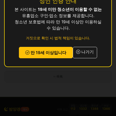
성인 인증 안내
본 사이트는
19세 미만 청소년이 이용할 수 없는
궁
영업중
유흥업소 구인·업소 정보를 제공합니다.
락
청소년 보호법에 따라 만 19세 이상만 이용하실
영업중
수 있습니다.
올
영업중
거짓으로 확인 시 법적 책임이 있습니다.
용
영업중
나가기
만 19세 이상입니다
인허가 정보 기준이며 실제 영업 상태와 다를 수 있습니다. 정보 제공 목적으로
만 사용됩니다.
목록
경찰
금감원
청소년
여성
밤양갱
112
1332
1388
1366
피해 신고
19+