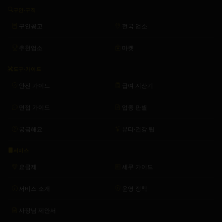
구인·구직
구인공고
전국 업소
추천업소
마켓
도구·가이드
안전 가이드
급여 계산기
면접 가이드
업종 판별
궁금해요
뷰티·건강 팁
서비스
요금제
세무 가이드
서비스 소개
운영 정책
사장님 제안서