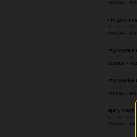
150000 ~ 25
마제스티 나이트 
서빙
아르바이
180000 ~ 23
부산 해운대구 
서빙
아르바이
300000 ~ 4
부산 해운대구 
서빙
계약직
150000 ~ 25
에비뉴 가라오케
접객부(여)
계
150000 ~ 30