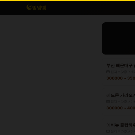
밤양갱
부산 해운대구 
접객부(여)
계
300000 ~ 3
레드문 가라오케
접객부(여)
아
300000 ~ 4
에비뉴 클럽하우
접객부(여)
정