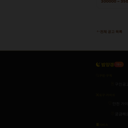
300000 ~ 3
전체 공고 목록
밤양갱
19+
구인·구직
구인공
도구·가이드
안전 가
궁금해
서비스