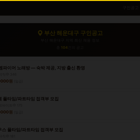
구인공고
부산 해운대구 구인공고
부산 해운대구 지역 최신 채용 정보
총
104
건의 공고
엠파이어 노래방 — 숙박 제공, 지방 출신 환영
약직
346
50000원
(일급)
 풀타임/파트타임 접객부 모집
르바이트
175
00000원
(일급)
스 풀타임/파트타임 접객부 모집
규직
181