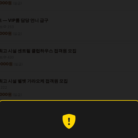
0000원
(일급)
— VIP룸 담당 언니 급구
트
253
0000원
(일급)
최고 시설 센트럴 클럽하우스 접객원 모집
트
430
50000원
(일급)
최고 시설 벨벳 가라오케 접객원 모집
222
0000원
(일급)
 — 경력 무관, 높은 대우 보장
약직
280
0000원
(일급)