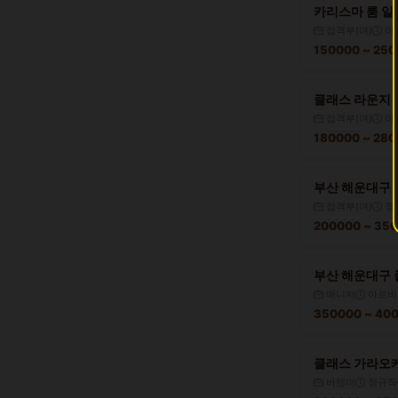
카리스마 룸 일
접객부(여)
아
150000 ~ 25
클래스 라운지 
접객부(여)
아
180000 ~ 28
부산 해운대구 
접객부(여)
정
200000 ~ 35
부산 해운대구 클
매니저
아르바
350000 ~ 4
클래스 가라오케
바텐더
정규직