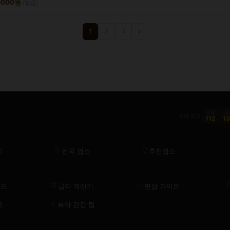
50000원
(일급)
1
2
3
»
경찰
금
피해 신고
112
1
고
전국 업소
추천업소
이드
급여 계산기
면접 가이드
요
뷰티·건강 팁