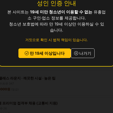
성인 인증 안내
하기 좋은 환경, 언니들 모집합니다
르바이트
297
본 사이트는
19세 미만 청소년이 이용할 수 없는
유흥업
0000원
(일급)
소 구인·업소 정보를 제공합니다.
청소년 보호법에 따라 만 19세 이상만 이용하실 수 있
풀타임/파트타임 접객부 모집
습니다.
르바이트
252
0000원
거짓으로 확인 시 법적 책임이 있습니다.
(일급)
만 19세 이상입니다
나가기
최고 시설 크리스탈 BAR 접객원 모집
규직
292
0000원
(일급)
래스 라운지 · 깨끗한 시설 · 높은 팁
이트
347
00000원
(일급)
 프리미엄 접객부 채용 (교통비 지원)
26