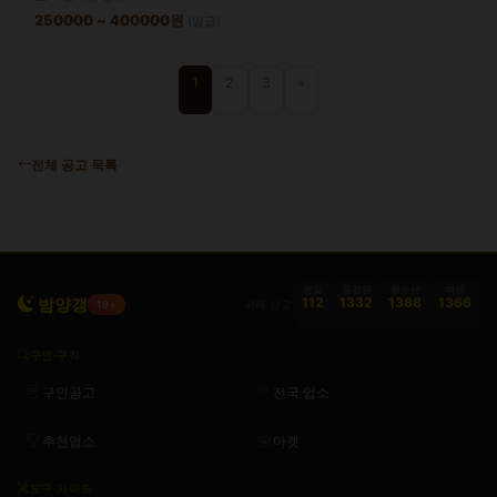
250000 ~ 400000원
(일급)
1
2
3
»
전체 공고 목록
경찰
금감원
청소년
여성
밤양갱
112
1332
1388
1366
피해 신고
19+
구인·구직
구인공고
전국 업소
추천업소
마켓
도구·가이드