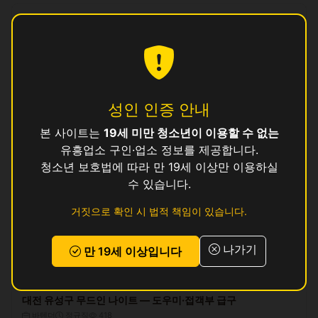
대전 유성구 로얄 나이트 — 대우 좋은 곳에서 일하세요
매니저
아르바이트
496
400000 ~ 500000원
(일급)
대전 유성구 마제스티 클럽하우스 — 숙박 제공, 지방 출신 환영
접객부(여)
정규직
295
성인 인증 안내
250000 ~ 300000원
(일급)
본 사이트는
19세 미만 청소년이 이용할 수 없는
유흥업소 구인·업소 정보를 제공합니다.
대전 유성구 최고 시설 드림 가라오케 접객원 모집
청소년 보호법에 따라 만 19세 이상만 이용하실
접객부(여)
아르바이트
145
수 있습니다.
150000 ~ 350000원
(일급)
거짓으로 확인 시 법적 책임이 있습니다.
프레지던트 퍼블릭 — 접객부 언니 대모집 (대전 유성구)
접객부(여)
계약직
519
나가기
만 19세 이상입니다
250000 ~ 300000원
(일급)
대전 유성구 무드인 나이트 — 도우미·접객부 급구
바텐더
정규직
418