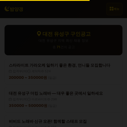
밤양갱
메뉴
대전 유성구 구인공고
대전 유성구 지역 최신 채용 정보
총
71
건의 공고
스타라이트 가라오케 일하기 좋은 환경, 언니들 모집합니다
접객부(여)
계약직
524
200000 ~ 350000원
(일급)
대전 유성구 더킹 노래바 — 대우 좋은 곳에서 일하세요
접객부(여)
아르바이트
296
350000 ~ 500000원
(일급)
비비드 노래바 신규 오픈! 함께할 스태프 모집