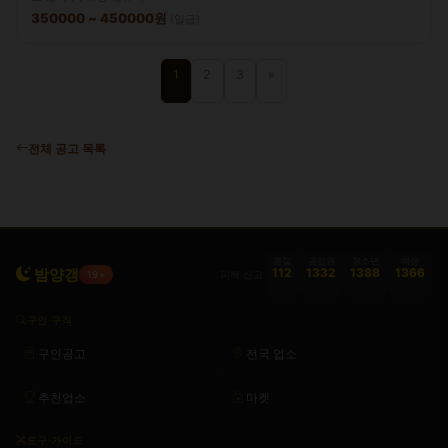
350000 ~ 450000원
(일급)
1
2
3
»
전체 공고 목록
경찰
금감원
청소년
여성
밤양갱
112
1332
1388
1366
피해 신고
19+
구인·구직
구인공고
전국 업소
추천업소
마켓
도구·가이드