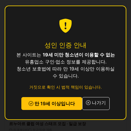
로얄 라운지 — 경력자 우대, 신인 환영
접객부(여)
계약직
114
400000 ~ 550000원
(일급)
경기 고양시 최고 시설 로얄 가라오케 접객원 모집
바텐더
계약직
251
성인 인증 안내
150000 ~ 300000원
(일급)
본 사이트는
19세 미만 청소년이 이용할 수 없는
유흥업소 구인·업소 정보를 제공합니다.
스카이 노래바 — 접객부 언니 대모집 (경기 고양시)
청소년 보호법에 따라 만 19세 이상만 이용하실
바텐더
아르바이트
273
수 있습니다.
180000 ~ 330000원
(일급)
거짓으로 확인 시 법적 책임이 있습니다.
경기 고양시 더원 BAR · 깨끗한 시설 · 높은 팁
접객부(여)
계약직
371
나가기
만 19세 이상입니다
200000 ~ 350000원
(일급)
르누아르 클럽 여성 스태프 모집 · 일급 보장
접객부(여)
정규직
198