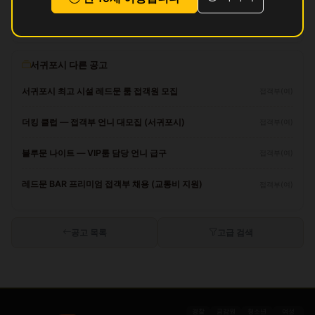
아직 리뷰가 없습니다.
서귀포시 다른 공고
서귀포시 최고 시설 레드문 룸 접객원 모집
접객부(여)
더킹 클럽 — 접객부 언니 대모집 (서귀포시)
접객부(여)
블루문 나이트 — VIP룸 담당 언니 급구
접객부(여)
레드문 BAR 프리미엄 접객부 채용 (교통비 지원)
접객부(여)
공고 목록
고급 검색
경찰
금감원
청소년
여성