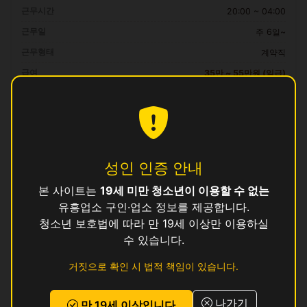
근무시간
20:00 ~ 04:00
근무일
주 6일~
근무형태
계약직
급여
35만 ~ 55만원 (일급)
자격 요건
만 19세 이상, 보건증 소지 (발급 안내 가능)
복리후생
성인 인증 안내
일급 즉시 정산, 교통비 지원, 식사 제공, 기숙사 제공 (1인실)
본 사이트는
19세 미만 청소년이 이용할 수 없는
유흥업소 구인·업소 정보를 제공합니다.
지원 방법
청소년 보호법에 따라 만 19세 이상만 이용하실
이 공고에 관심이 있으시면
위의 지원하기 버튼
을 눌러 신청해 주세요.
수 있습니다.
로그인 후 지원하기
거짓으로 확인 시 법적 책임이 있습니다.
리뷰
나가기
만 19세 이상입니다