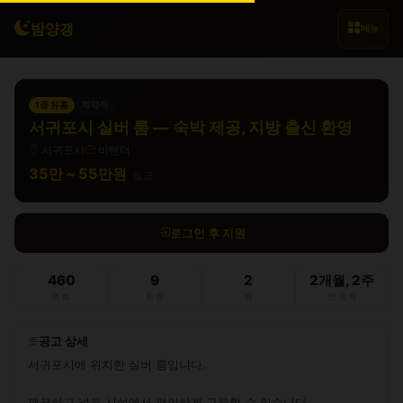
밤양갱
메뉴
1종 유흥
계약직
서귀포시 실버 룸 — 숙박 제공, 지방 출신 환영
서귀포시
바텐더
35만 ~ 55만원
일급
로그인 후 지원
460
9
2
2개월, 2주
조회
지원
찜
전 등록
공고 상세
서귀포시에 위치한 실버 룸입니다.

깨끗하고 넓은 시설에서 편안하게 근무할 수 있습니다.
