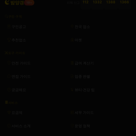
밤양갱
112
1332
1388
1366
피해 신고
19+
구인·구직
구인공고
전국 업소
추천업소
마켓
도구·가이드
안전 가이드
급여 계산기
면접 가이드
업종 판별
궁금해요
뷰티·건강 팁
서비스
요금제
세무 가이드
서비스 소개
운영 정책