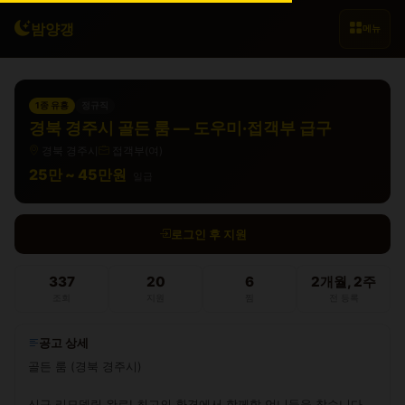
밤양갱
메뉴
1종 유흥
정규직
경북 경주시 골든 룸 — 도우미·접객부 급구
경북 경주시
접객부(여)
25만 ~ 45만원
일급
로그인 후 지원
337
20
6
2개월, 2주
조회
지원
찜
전 등록
공고 상세
골든 룸 (경북 경주시)

신규 리모델링 완료! 최고의 환경에서 함께할 언니들을 찾습니다.
