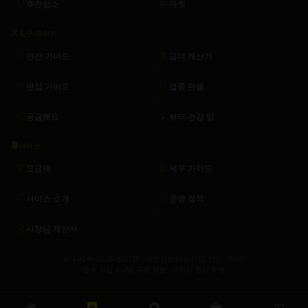
추천업소
마켓
도구·가이드
안전 가이드
급여 계산기
면접 가이드
업종 판별
궁금해요
뷰티·건강 팁
서비스
요금제
세무 가이드
서비스 소개
운영 정책
사장님 제안서
© 2024–2026 밤양갱 · 직업정보제공사업 신고 (예정)
업주 가입 시 7일 무료 체험 · 구직자 완전 무료