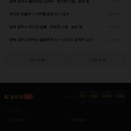
경북 경주시 플래티넘 노래바 · 깨끗한 시설 · 높은 팁
매니저
무드인 퍼블릭 — VIP룸 담당 언니 급구
접객부(여)
경북 경주시 무드인 살롱 · 깨끗한 시설 · 높은 팁
접객부(여)
경북 경주시 에비뉴 클럽하우스 — 도우미·접객부 급구
접객부(여)
공고 목록
고급 검색
경찰
금감원
청소년
여성
밤양갱
112
1332
1388
1366
피해 신고
19+
구인·구직
구인공고
전국 업소