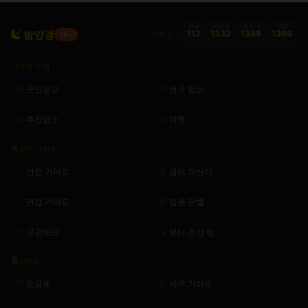
경찰
금감원
청소년
여성
밤양갱
112
1332
1388
1366
피해 신고
19+
구인·구직
구인공고
전국 업소
추천업소
마켓
도구·가이드
안전 가이드
급여 계산기
면접 가이드
업종 판별
궁금해요
뷰티·건강 팁
서비스
요금제
세무 가이드