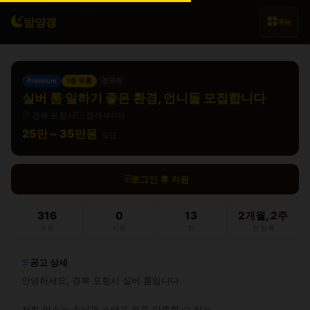
밤양갱
메뉴
Premium
1종 유흥
정규직
실버 룸 일하기 좋은 환경, 언니들 모집합니다
경북 포항시
접객부(여)
25만 ~ 35만원
일급
로그인 후 지원
316
0
13
2개월, 2주
조회
지원
찜
전 등록
공고 상세
안녕하세요, 경북 포항시 실버 룸입니다.

저희 업소는 손님과 스태프 모두 만족할 수 있는
