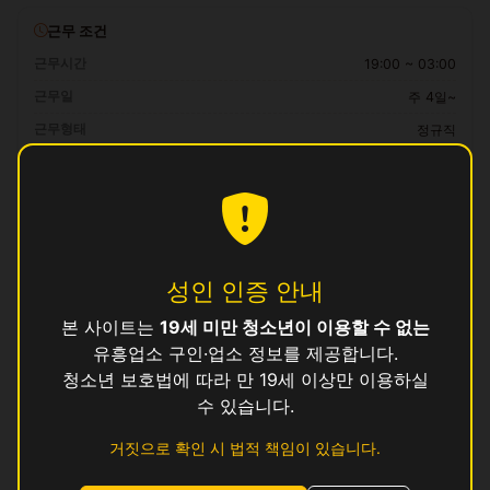
근무 조건
근무시간
19:00 ~ 03:00
근무일
주 4일~
근무형태
정규직
급여
25만 ~ 35만원 (일급)
자격 요건
만 19세 이상, 보건증 소지 (발급 안내 가능)
성인 인증 안내
복리후생
일급 즉시 정산, 교통비 지원, 식사 제공, 기숙사 지원 가능
본 사이트는
19세 미만 청소년이 이용할 수 없는
유흥업소 구인·업소 정보를 제공합니다.
청소년 보호법에 따라 만 19세 이상만 이용하실
지원 방법
수 있습니다.
이 공고에 관심이 있으시면
위의 지원하기 버튼
을 눌러 신청해 주세요.
로그인 후 지원하기
거짓으로 확인 시 법적 책임이 있습니다.