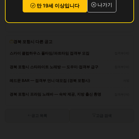
나가기
만 19세 이상입니다
리뷰
아직 리뷰가 없습니다.
경북 포항시 다른 공고
스카이 클럽하우스 풀타임/파트타임 접객부 모집
접객부(여)
경북 포항시 스타라이트 노래방 — 도우미·접객부 급구
접객부(여)
레드문 BAR — 접객부 언니 대모집 (경북 포항시)
서빙
경북 포항시 프라임 노래바 — 숙박 제공, 지방 출신 환영
접객부(여)
공고 목록
고급 검색