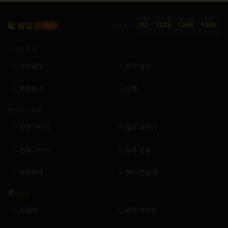
경찰
금감원
청소년
여성
밤양갱
112
1332
1388
1366
피해 신고
19+
구인·구직
구인공고
전국 업소
추천업소
마켓
도구·가이드
안전 가이드
급여 계산기
면접 가이드
업종 판별
궁금해요
뷰티·건강 팁
서비스
요금제
세무 가이드