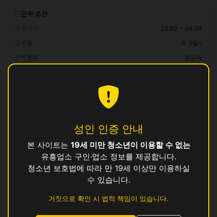
근무 조건
근무시간
20:00 ~ 04:00
근무일
주 3일~
근무형태
정규직
급여
35만 ~ 50만원 (일급)
자격 요건
만 19세 이상, 보건증 소지 (발급 안내 가능)
성인 인증 안내
복리후생
일급 즉시 정산, 교통비 지원, 식사 제공, 기숙사 지원 가능
본 사이트는
19세 미만 청소년이 이용할 수 없는
유흥업소 구인·업소 정보를 제공합니다.
청소년 보호법에 따라 만 19세 이상만 이용하실
지원 방법
수 있습니다.
이 공고에 관심이 있으시면
위의 지원하기 버튼
을 눌러 신청해 주세요.
로그인 후 지원하기
거짓으로 확인 시 법적 책임이 있습니다.