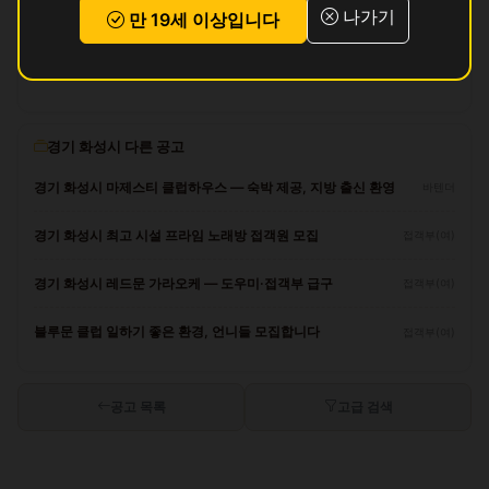
나가기
만 19세 이상입니다
리뷰
아직 리뷰가 없습니다.
경기 화성시 다른 공고
경기 화성시 마제스티 클럽하우스 — 숙박 제공, 지방 출신 환영
바텐더
경기 화성시 최고 시설 프라임 노래방 접객원 모집
접객부(여)
경기 화성시 레드문 가라오케 — 도우미·접객부 급구
접객부(여)
블루문 클럽 일하기 좋은 환경, 언니들 모집합니다
접객부(여)
공고 목록
고급 검색