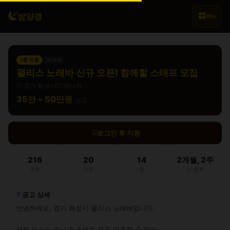
밤양갱
메뉴
1종 유흥
정규직
팰리스 노래바 신규 오픈! 함께할 스태프 모집
경기 화성시
매니저
35만 ~ 50만원
일급
로그인 후 지원
216
20
14
2개월, 2주
조회
지원
찜
전 등록
공고 상세
안녕하세요, 경기 화성시 팰리스 노래바입니다.

저희 업소는 손님과 스태프 모두 만족할 수 있는
