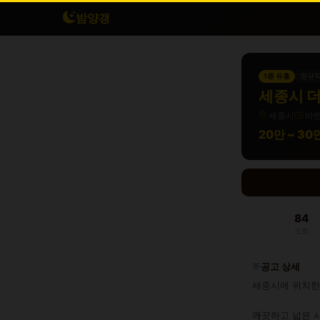
밤양갱
1종 유흥
정규
세종시 더
세종시
바
20만 ~ 3
84
조회
공고 상세
세종시에 위치한 
깨끗하고 넓은 시