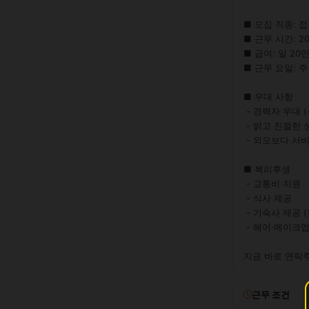
■ 모집 직종: 접
■ 근무 시간: 20:0
■ 급여: 일 20만
■ 근무 요일: 주
■ 우대 사항

 - 경력자 우대 (신인도 환영)

 - 밝고 친절한 성격

 - 외모보다 서비스 마인드 중시

■ 복리후생

 - 교통비 지원

 - 식사 제공

 - 기숙사 제공 (원룸)

 - 헤어·메이크업 지원

지금 바로 연락
근무 조건