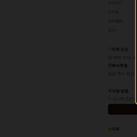
근무시간
근무일
근무형태
급여
자격 요건
만 19세 이상, 
복리후생
일급 즉시 정산,
지원 방법
이 공고에 관심이
리뷰