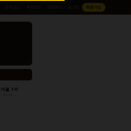
전국 업소
추천업소
궁금해요
로그인
회원가입
2개월, 1주
전 등록