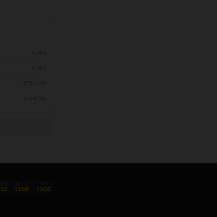
바텐더
바텐더
접객부(여)
접객부(여)
감원
청소년
여성
332
1388
1366