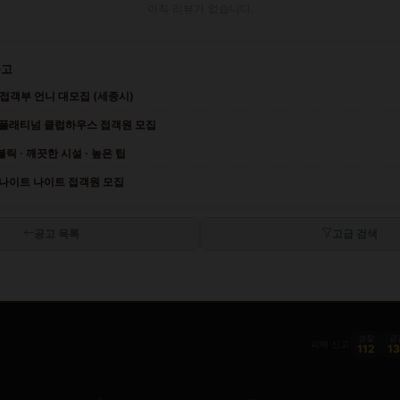
아직 리뷰가 없습니다.
공고
 접객부 언니 대모집 (세종시)
 플래티넘 클럽하우스 접객원 모집
릭 · 깨끗한 시설 · 높은 팁
 나이트 나이트 접객원 모집
공고 목록
고급 검색
경찰
금
피해 신고
112
1