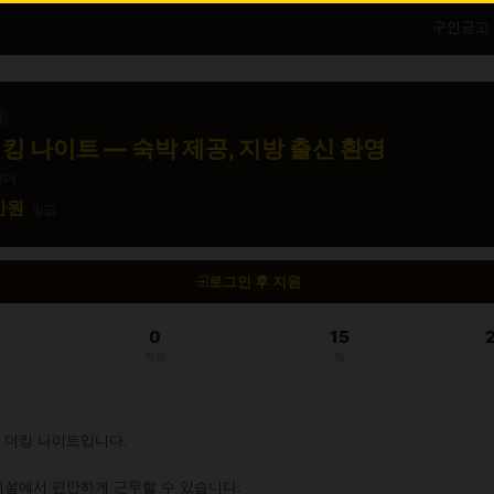
구인공고
직
킹 나이트 — 숙박 제공, 지방 출신 환영
텐더
0만원
일급
로그인 후 지원
0
15
지원
찜
더킹 나이트입니다.

설에서 편안하게 근무할 수 있습니다.
