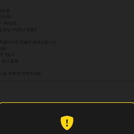
다수명

03:00

~ 40만원

급 정산 (미정산 없음!)

 처음이어도 친절히 알려드립니다

실)

 3일~)

 최신 음향

지급. 편하게 연락주세요.
30만