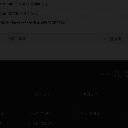
르 BAR — 도우미·접객부 급구
오픈! 함께할 스태프 모집
지던트 라운지 — 대우 좋은 곳에서 일하세요
공고 목록
고급 검색
경찰
금
피해 신고
112
1
고
전국 업소
추천업소
이드
급여 계산기
면접 가이드
요
뷰티·건강 팁