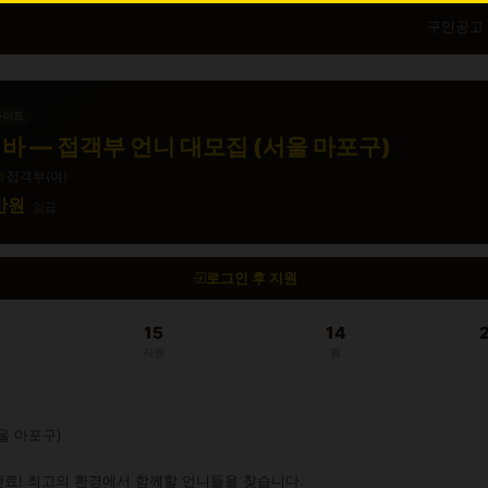
구인공고
바이트
바 — 접객부 언니 대모집 (서울 마포구)
접객부(여)
0만원
일급
로그인 후 지원
15
14
지원
찜
 마포구)

료! 최고의 환경에서 함께할 언니들을 찾습니다.
