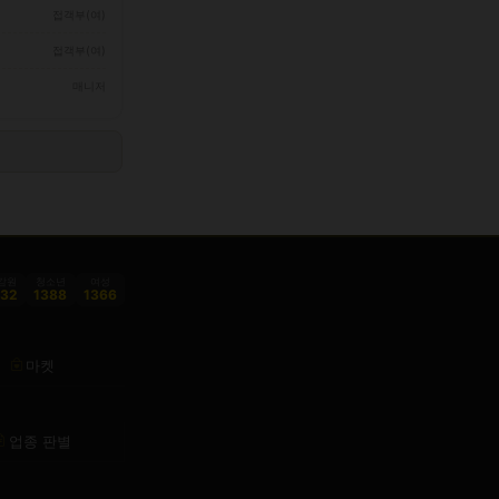
접객부(여)
접객부(여)
매니저
감원
청소년
여성
332
1388
1366
마켓
업종 판별