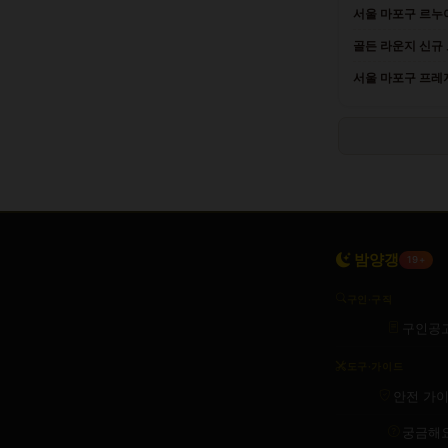
서울 마포구 르누아
골든 라운지 신규 
서울 마포구 프레
밤양갱
19+
구인·구직
구인공
도구·가이드
안전 가
궁금해