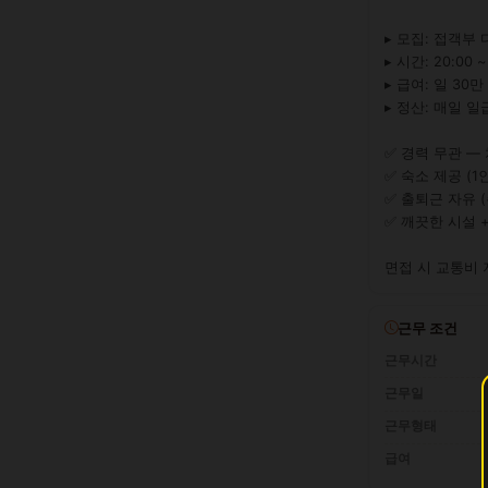
▸ 모집: 접객부 
▸ 시간: 20:00 ~ 
▸ 급여: 일 30만 
▸ 정산: 매일 일
✅ 경력 무관 —
✅ 숙소 제공 (1인
✅ 출퇴근 자유 (주
✅ 깨끗한 시설 +
면접 시 교통비 
근무 조건
근무시간
근무일
근무형태
급여