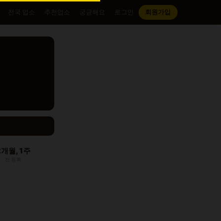
전국 업소
추천업소
궁금해요
로그인
회원가입
2개월, 1주
전 등록