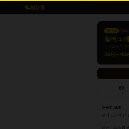
밤양갱
1종 유흥
아르
실버 노래
서울 마포구
30만 ~ 4
89
조회
공고 상세
실버 노래바 (서울
신규 리모델링 완