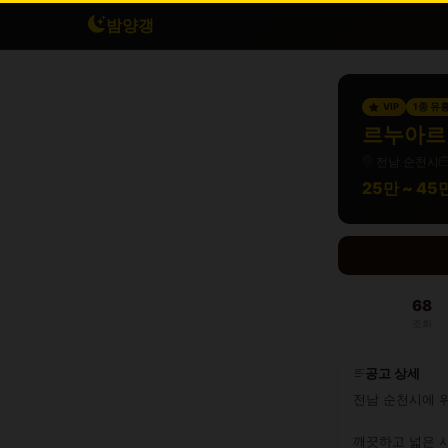
밤양갱
VIP
1종 유
르누아르 
전남 순천시
25만 ~ 4
68
조회
공고 상세
전남 순천시에 
깨끗하고 넓은 시