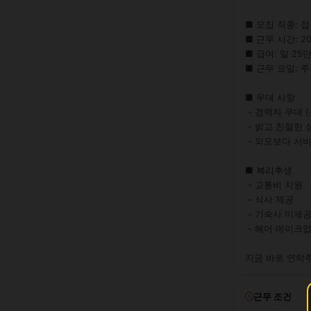
■ 모집 직종: 접
■ 근무 시간: 20:0
■ 급여: 일 25만
■ 근무 요일: 주
■ 우대 사항

 - 경력자 우대 (신인도 환영)

 - 밝고 친절한 성격

 - 외모보다 서비스 마인드 중시

■ 복리후생

 - 교통비 지원

 - 식사 제공

 - 기숙사 미제공 (교통비 대신 지급)

 - 헤어·메이크업 지원

지금 바로 연락
근무 조건