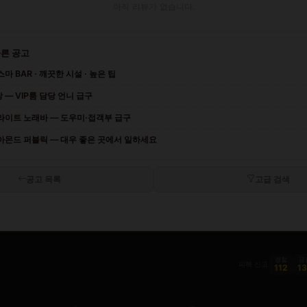
아직 리뷰가 없습니다.
다른 공고
 BAR · 깨끗한 시설 · 높은 팁
— VIP룸 담당 언니 급구
라이트 노래바 — 도우미·접객부 급구
아몬드 퍼블릭 — 대우 좋은 곳에서 일하세요
공고 목록
고급 검색
경찰
금
피해 신고
112
1