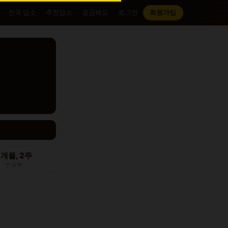
전국 업소
추천업소
궁금해요
로그인
회원가입
2개월, 2주
전 등록