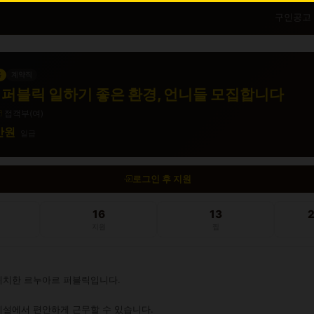
구인공고
흥
계약직
퍼블릭 일하기 좋은 환경, 언니들 모집합니다
접객부(여)
5만원
일급
로그인 후 지원
16
13
지원
찜
위치한 르누아르 퍼블릭입니다.

설에서 편안하게 근무할 수 있습니다.
