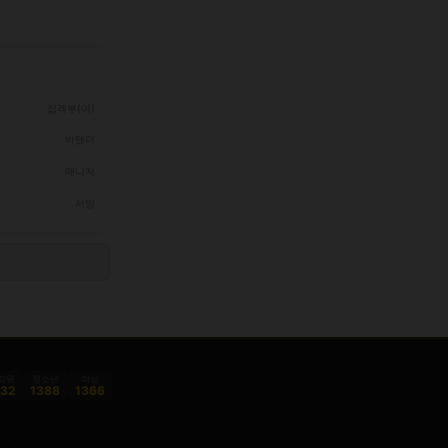
접객부(여)
바텐더
매니저
서빙
감원
청소년
여성
332
1388
1366