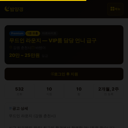
밤양갱
메뉴
Premium
1종 유흥
아르바이트
무드인 라운지 — VIP룸 담당 언니 급구
강원 춘천시
바텐더
20만 ~ 25만원
일급
로그인 후 지원
532
10
10
2개월, 2주
조회
지원
찜
전 등록
공고 상세
무드인 라운지 (강원 춘천시)

신규 리모델링 완료! 최고의 환경에서 함께할 언니들을 찾습니다.
