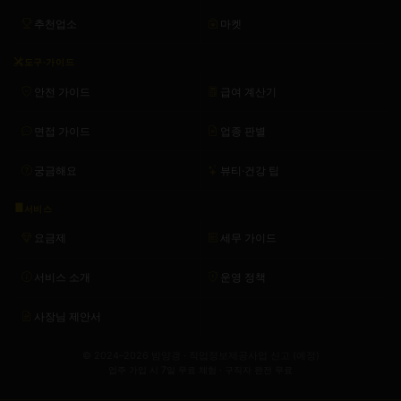
추천업소
마켓
도구·가이드
안전 가이드
급여 계산기
면접 가이드
업종 판별
궁금해요
뷰티·건강 팁
서비스
요금제
세무 가이드
서비스 소개
운영 정책
사장님 제안서
© 2024–2026 밤양갱 · 직업정보제공사업 신고 (예정)
업주 가입 시 7일 무료 체험 · 구직자 완전 무료