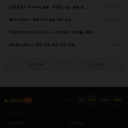
강원 춘천시 르누아르 살롱 · 깨끗한 시설 · 높은 팁
접객부(여)
팰리스 BAR — 경력 무관, 높은 대우 보장
접객부(여)
강원 춘천시 에비뉴 나이트 — 숙박 제공, 지방 출신 환영
접객부(여)
센트럴 노래바 — 경력 무관, 높은 대우 보장
바텐더
공고 목록
고급 검색
경찰
금감원
청소년
여성
밤양갱
112
1332
1388
1366
피해 신고
19+
구인·구직
구인공고
전국 업소