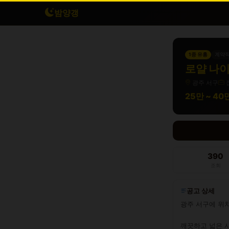
밤양갱
1종 유흥
계약
로얄 나이
광주 서구
25만 ~ 4
390
조회
공고 상세
광주 서구에 위치
깨끗하고 넓은 시