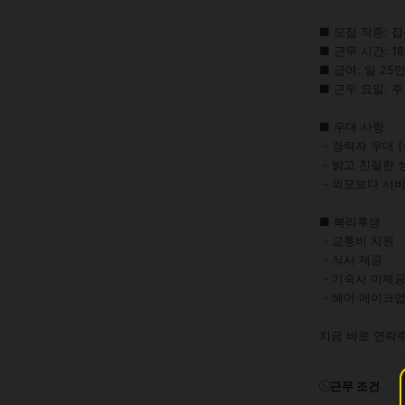
■ 모집 직종: 접
■ 근무 시간: 18:0
■ 급여: 일 25만
■ 근무 요일: 주
■ 우대 사항

 - 경력자 우대 (신인도 환영)

 - 밝고 친절한 성격

 - 외모보다 서비스 마인드 중시

■ 복리후생

 - 교통비 지원

 - 식사 제공

 - 기숙사 미제공 (교통비 대신 지급)

 - 헤어·메이크업 지원

지금 바로 연락
근무 조건