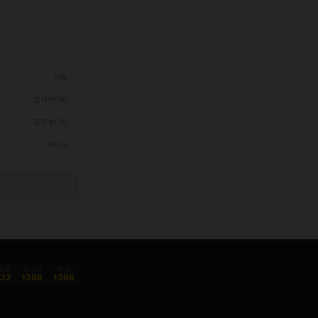
서빙
접객부(여)
접객부(여)
매니저
감원
청소년
여성
332
1388
1366