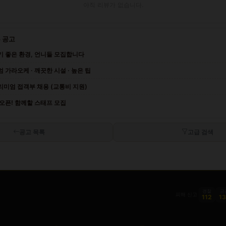
아직 리뷰가 없습니다.
 공고
기 좋은 환경, 언니들 모집합니다
 가라오케 · 깨끗한 시설 · 높은 팁
리미엄 접객부 채용 (교통비 지원)
오픈! 함께할 스태프 모집
공고 목록
고급 검색
경찰
금
피해 신고
112
1