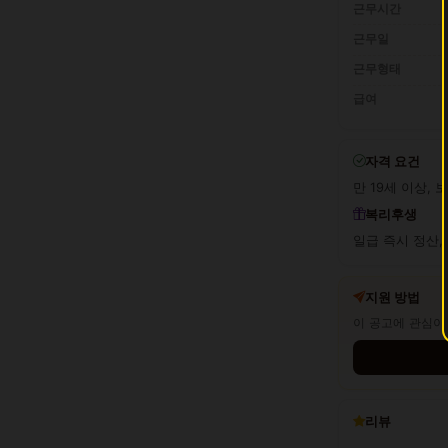
근무시간
근무일
근무형태
급여
자격 요건
만 19세 이상, 
복리후생
일급 즉시 정산,
지원 방법
이 공고에 관심이
리뷰