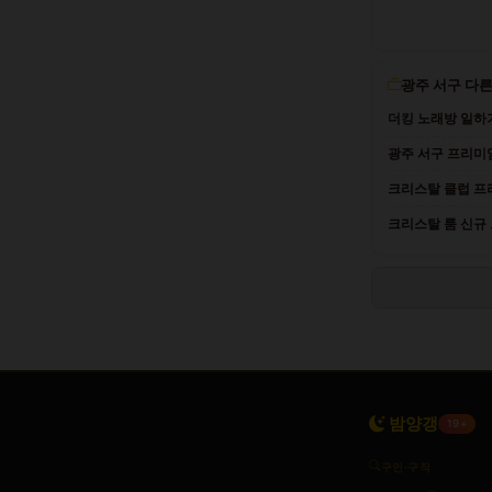
광주 서구 다른
더킹 노래방 일하
광주 서구 프리미엄
크리스탈 클럽 프
크리스탈 룸 신규 
밤양갱
19+
구인·구직