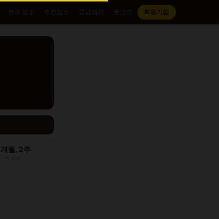
전국 업소
추천업소
궁금해요
로그인
회원가입
2개월, 2주
전 등록