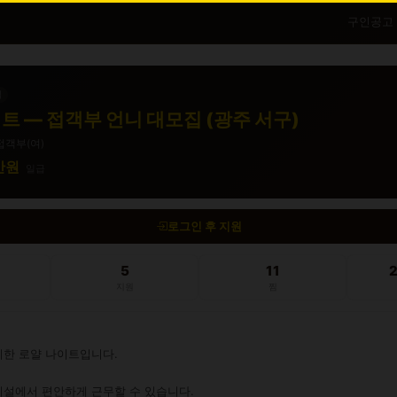
구인공고
직
트 — 접객부 언니 대모집 (광주 서구)
접객부(여)
0만원
일급
로그인 후 지원
5
11
지원
찜
한 로얄 나이트입니다.

설에서 편안하게 근무할 수 있습니다.
