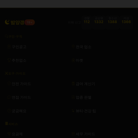
경찰
금감원
청소년
여성
밤양갱
112
1332
1388
1366
피해 신고
19+
구인·구직
구인공고
전국 업소
추천업소
마켓
도구·가이드
안전 가이드
급여 계산기
면접 가이드
업종 판별
궁금해요
뷰티·건강 팁
서비스
요금제
세무 가이드