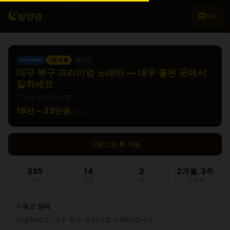
밤양갱
메뉴
Premium
1종 유흥
계약직
대구 북구 프리미엄 노래바 — 대우 좋은 곳에서
일하세요
대구 북구
바텐더
18만 ~ 33만원
일급
로그인 후 지원
335
14
2
2개월, 3주
조회
지원
찜
전 등록
공고 상세
안녕하세요, 대구 북구 프리미엄 노래바입니다.
