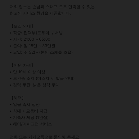
저희 업소는 손님과 스태프 모두 만족할 수 있는

최고의 서비스 환경을 제공합니다.

【모집 안내】

• 직종: 접객부(도우미) / 서빙

• 시간: 21:00 ~ 05:00

• 급여: 일 18만 ~ 33만원

• 요일: 주 5일~ (본인 스케줄 조율)

【지원 자격】

• 만 19세 이상 여성

• 보건증 소지 (미소지 시 발급 안내)

• 경력 무관, 밝은 성격 우대

【혜택】

• 일급 즉시 정산

• 식대 + 교통비 지급

• 기숙사 제공 (1인실)

• 헤어/메이크업 서비스

전화 또는 카카오톡으로 문의해 주세요.