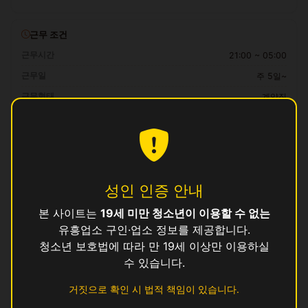
근무 조건
근무시간
21:00 ~ 05:00
근무일
주 5일~
근무형태
계약직
급여
18만 ~ 33만원 (일급)
자격 요건
만 19세 이상, 보건증 소지 (발급 안내 가능)
성인 인증 안내
복리후생
본 사이트는
19세 미만 청소년이 이용할 수 없는
일급 즉시 정산, 교통비 지원, 식사 제공, 기숙사 제공 (1인실)
유흥업소 구인·업소 정보를 제공합니다.
청소년 보호법에 따라 만 19세 이상만 이용하실
지원 방법
수 있습니다.
이 공고에 관심이 있으시면
위의 지원하기 버튼
을 눌러 신청해 주세요.
거짓으로 확인 시 법적 책임이 있습니다.
로그인 후 지원하기