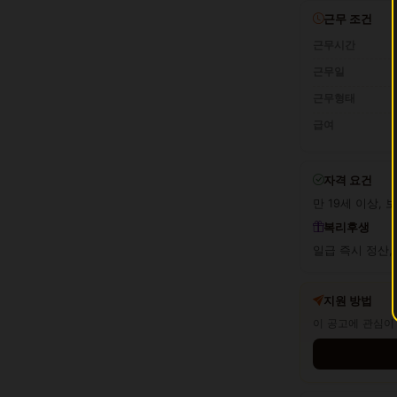
근무 조건
근무시간
근무일
근무형태
급여
자격 요건
만 19세 이상, 
복리후생
일급 즉시 정산,
지원 방법
이 공고에 관심이