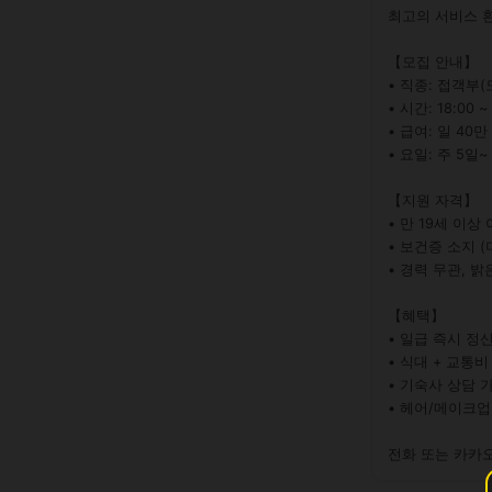
최고의 서비스 환
【모집 안내】

• 직종: 접객부(도
• 시간: 18:00 ~ 
• 급여: 일 40만 
• 요일: 주 5일~
【지원 자격】

• 만 19세 이상 
• 보건증 소지 (
• 경력 무관, 밝
【혜택】

• 일급 즉시 정산
• 식대 + 교통비
• 기숙사 상담 가
• 헤어/메이크업
전화 또는 카카