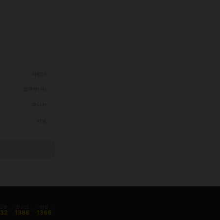
바텐더
접객부(여)
매니저
서빙
감원
청소년
여성
332
1388
1366