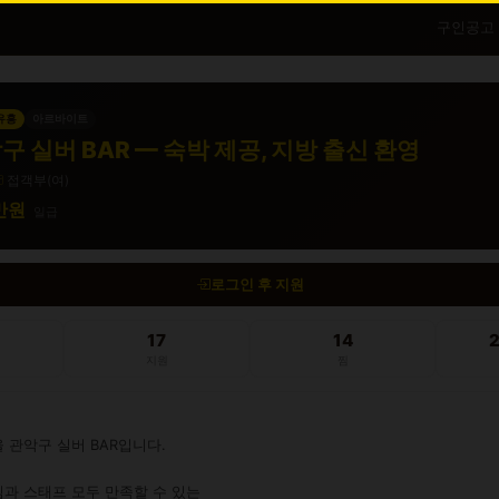
구인공고
 유흥
아르바이트
구 실버 BAR — 숙박 제공, 지방 출신 환영
접객부(여)
0만원
일급
로그인 후 지원
17
14
지원
찜
 관악구 실버 BAR입니다.

과 스태프 모두 만족할 수 있는
