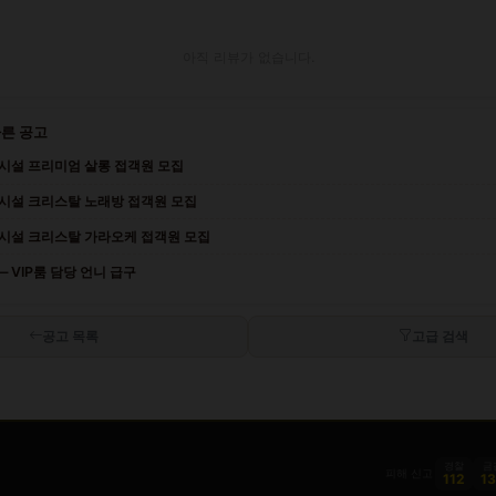
아직 리뷰가 없습니다.
다른 공고
 시설 프리미엄 살롱 접객원 모집
 시설 크리스탈 노래방 접객원 모집
 시설 크리스탈 가라오케 접객원 모집
 VIP룸 담당 언니 급구
공고 목록
고급 검색
경찰
금
피해 신고
112
1