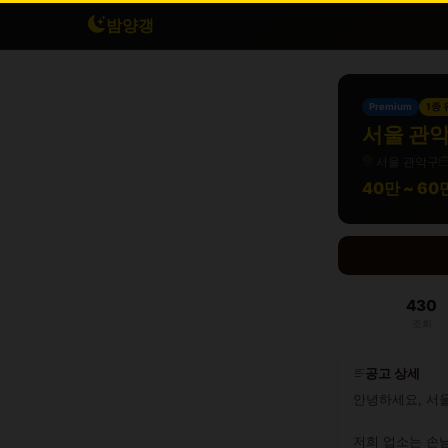
밤양갱
Premium
1종
서울 관악
서울 관악구
40만 ~ 6
430
조회
공고 상세
안녕하세요, 서울
저희 업소는 손님