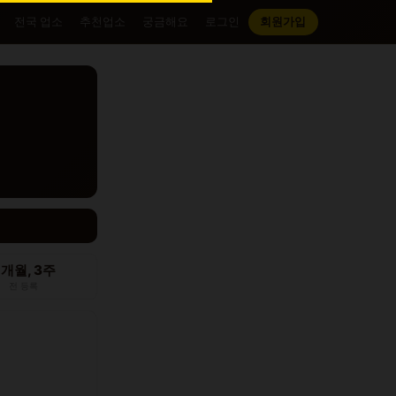
전국 업소
추천업소
궁금해요
로그인
회원가입
2개월, 3주
전 등록