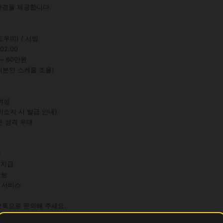
경을 제공합니다.

우미) / 서빙

02:00

~ 60만원

 (본인 스케줄 조율)

여성

미소지 시 발급 안내)

은 성격 우대



 지급

능

 서비스

오톡으로 문의해 주세요.