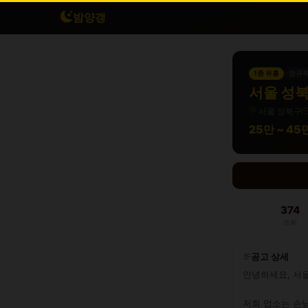
밤양갱
1종 유흥
정규
서울 성북
서울 성북구
25만 ~ 4
374
조회
공고 상세
안녕하세요, 서울
저희 업소는 손님