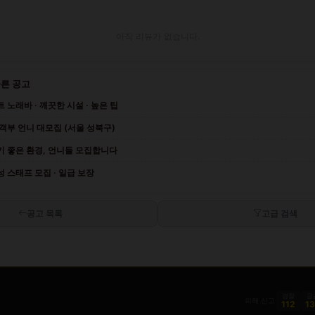
아직 리뷰가 없습니다.
다른 공고
 노래바 · 깨끗한 시설 · 높은 팁
객부 언니 대모집 (서울 성북구)
기 좋은 환경, 언니들 모집합니다
 스태프 모집 · 일급 보장
공고 목록
고급 검색
경찰
금
피해 신고
112
1