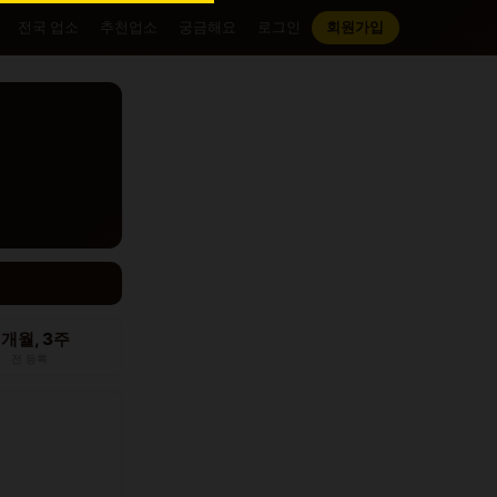
전국 업소
추천업소
궁금해요
로그인
회원가입
2개월, 3주
전 등록