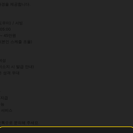
경을 제공합니다.

우미) / 서빙

05:00

~ 45만원

 (본인 스케줄 조율)

여성

미소지 시 발급 안내)

은 성격 우대



 지급

능

 서비스

오톡으로 문의해 주세요.