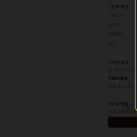
근무 조건
근무시간
근무일
근무형태
급여
자격 요건
만 19세 이상, 
복리후생
일급 즉시 정산,
지원 방법
이 공고에 관심이