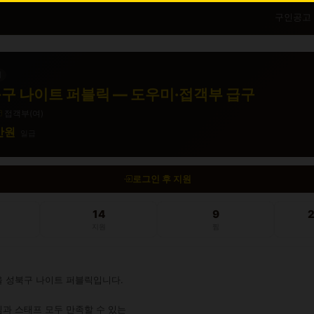
구인공고
직
구 나이트 퍼블릭 — 도우미·접객부 급구
접객부(여)
5만원
일급
로그인 후 지원
14
9
지원
찜
 성북구 나이트 퍼블릭입니다.

과 스태프 모두 만족할 수 있는
