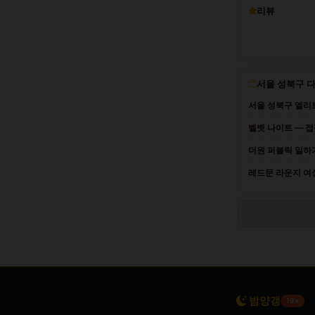
리뷰
서울 성북구 
서울 성북구 엘리트
벨벳 나이트 — 접
더원 퍼블릭 일하
레드문 라운지 여성
밤양갱
19+