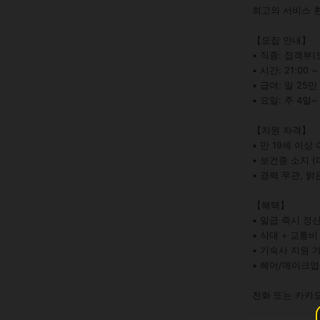
최고의 서비스 환
【모집 안내】

• 직종: 접객부(도
• 시간: 21:00 ~ 
• 급여: 일 25만 
• 요일: 주 4일~
【지원 자격】

• 만 19세 이상 
• 보건증 소지 (
• 경력 무관, 밝
【혜택】

• 일급 즉시 정산
• 식대 + 교통비
• 기숙사 지원 가
• 헤어/메이크업
전화 또는 카카