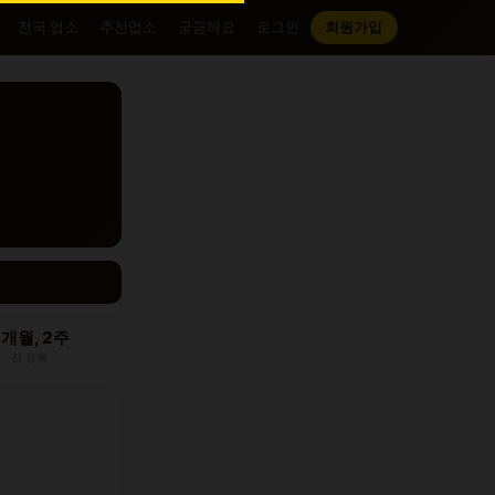
전국 업소
추천업소
궁금해요
로그인
회원가입
2개월, 2주
전 등록