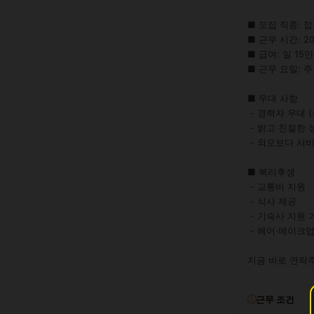
■ 모집 직종: 접
■ 근무 시간: 20:0
■ 급여: 일 15만
■ 근무 요일: 주
■ 우대 사항

 - 경력자 우대 (신인도 환영)

 - 밝고 친절한 성격

 - 외모보다 서비스 마인드 중시

■ 복리후생

 - 교통비 지원

 - 식사 제공

 - 기숙사 지원 가능

 - 헤어·메이크업 지원

지금 바로 연락
근무 조건