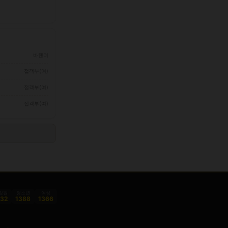
바텐더
접객부(여)
접객부(여)
접객부(여)
감원
청소년
여성
332
1388
1366