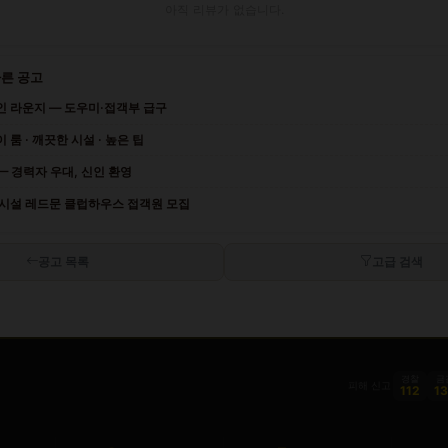
아직 리뷰가 없습니다.
다른 공고
인 라운지 — 도우미·접객부 급구
룸 · 깨끗한 시설 · 높은 팁
— 경력자 우대, 신인 환영
 시설 레드문 클럽하우스 접객원 모집
공고 목록
고급 검색
경찰
금
피해 신고
112
1