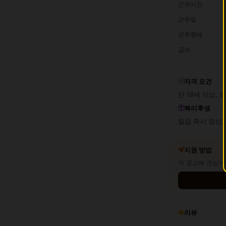
근무시간
근무일
근무형태
급여
자격 요건
만 19세 이상, 
복리후생
일급 즉시 정산,
지원 방법
이 공고에 관심이
리뷰