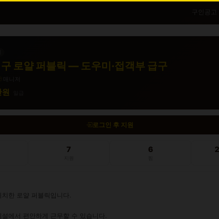
구인공고
직
구 로얄 퍼블릭 — 도우미·접객부 급구
매니저
5만원
일급
로그인 후 지원
7
6
지원
찜
치한 로얄 퍼블릭입니다.

설에서 편안하게 근무할 수 있습니다.
