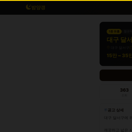
밤양갱
1종 유흥
정규
대구 달서
대구 달서구
15만 ~ 3
363
조회
공고 상세
대구 달서구에 위
깨끗하고 넓은 시