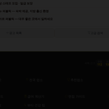
 스태프 모집 · 일급 보장
 퍼블릭 — 숙박 제공, 지방 출신 환영
아르 퍼블릭 — 대우 좋은 곳에서 일하세요
공고 목록
고급 검색
경찰
금
피해 신고
112
1
고
전국 업소
추천업소
이드
급여 계산기
면접 가이드
요
뷰티·건강 팁