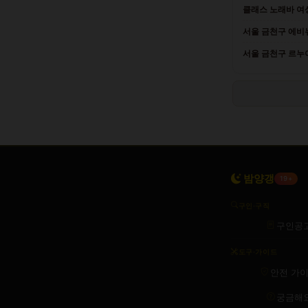
클래스 노래바 여성
서울 금천구 에비뉴
서울 금천구 르누
밤양갱
19+
구인·구직
구인공
도구·가이드
안전 가
궁금해