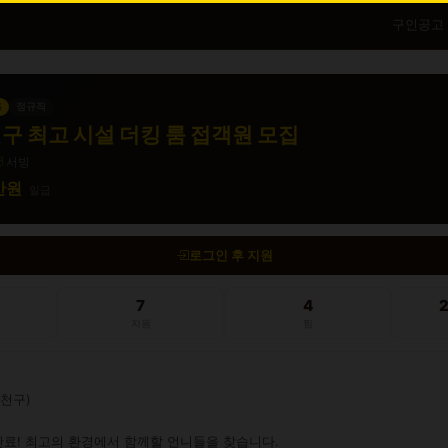
구인공고
흥
정규직
구 최고 시설 더킹 룸 접객원 모집
서빙
0만원
일급
로그인 후 지원
7
4
지원
찜
천구)

료! 최고의 환경에서 함께할 언니들을 찾습니다.
