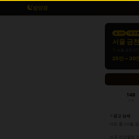
밤양갱
VIP
1종 유
서울 금천
서울 금천구
25만 ~ 3
148
조회
공고 상세
더킹 룸 (서울 금
신규 리모델링 완