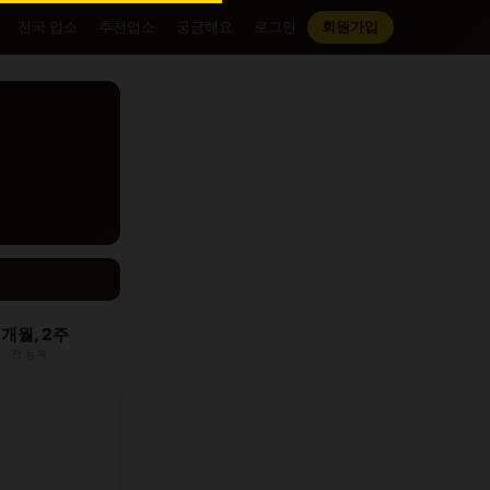
전국 업소
추천업소
궁금해요
로그인
회원가입
2개월, 2주
전 등록