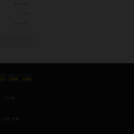
접객부(여)
서빙
접객부(여)
감원
청소년
여성
332
1388
1366
마켓
업종 판별