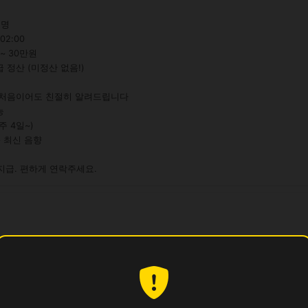
명

02:00

~ 30만원

급 정산 (미정산 없음!)

 처음이어도 친절히 알려드립니다



 4일~)

 최신 음향

지급. 편하게 연락주세요.
25만