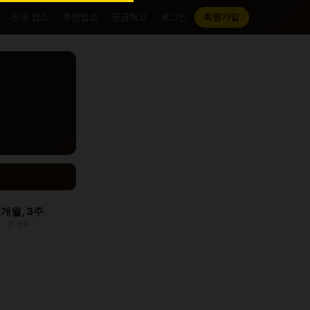
전국 업소
추천업소
궁금해요
로그인
회원가입
2개월, 3주
전 등록