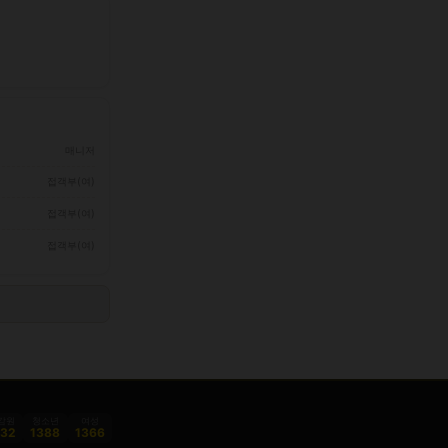
매니저
접객부(여)
접객부(여)
접객부(여)
감원
청소년
여성
332
1388
1366