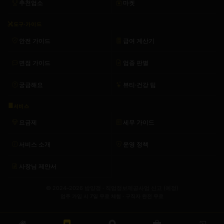
추천업소
마켓
도구·가이드
안전 가이드
급여 계산기
면접 가이드
업종 판별
궁금해요
뷰티·건강 팁
서비스
요금제
세무 가이드
서비스 소개
운영 정책
사장님 제안서
© 2024–2026 밤양갱 · 직업정보제공사업 신고 (예정)
업주 가입 시 7일 무료 체험 · 구직자 완전 무료