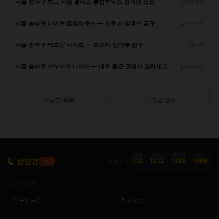
서울 송파구 최고 시설 팰리스 클럽하우스 접객원 모집
접객부(여)
서울 송파구 나이트 클럽하우스 — 도우미·접객부 급구
접객부(여)
서울 송파구 레드문 나이트 — 도우미·접객부 급구
매니저
서울 송파구 르누아르 나이트 — 대우 좋은 곳에서 일하세요
접객부(여)
공고 목록
고급 검색
경찰
금감원
청소년
여성
밤양갱
112
1332
1388
1366
피해 신고
19+
구인·구직
구인공고
전국 업소