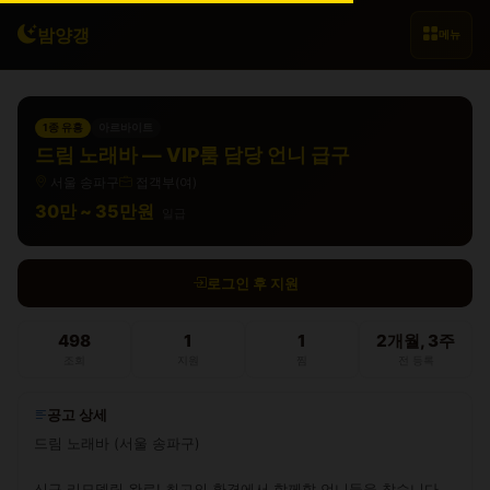
밤양갱
메뉴
1종 유흥
아르바이트
드림 노래바 — VIP룸 담당 언니 급구
서울 송파구
접객부(여)
30만 ~ 35만원
일급
로그인 후 지원
498
1
1
2개월, 3주
조회
지원
찜
전 등록
공고 상세
드림 노래바 (서울 송파구)

신규 리모델링 완료! 최고의 환경에서 함께할 언니들을 찾습니다.
